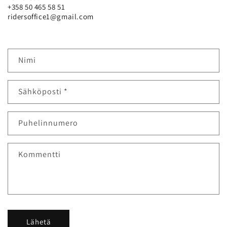
+358 50 465 58 51
ridersoffice1@gmail.com
Y
Nimi
h
t
Sähköposti
*
e
y
d
Puhelinnumero
e
n
Kommentti
o
t
t
o
l
Lähetä
o