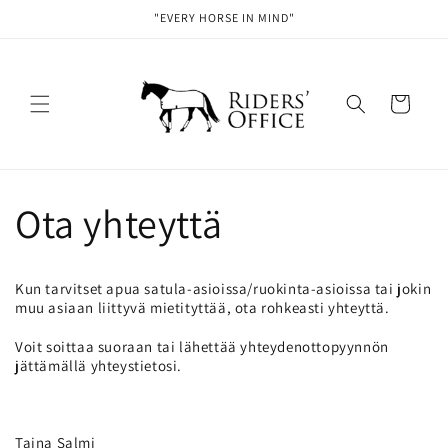
Ohita ja
"EVERY HORSE IN MIND"
siirry
sisältöön
Ostoskori
Ota yhteyttä
Kun tarvitset apua satula-asioissa/ruokinta-asioissa tai jokin
muu asiaan liittyvä mietityttää, ota rohkeasti yhteyttä.
Voit soittaa suoraan tai lähettää yhteydenottopyynnön
jättämällä yhteystietosi.
Taina Salmi