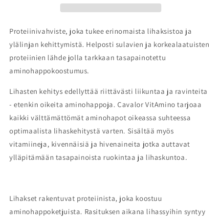
Proteiinivahviste, joka tukee erinomaista lihaksistoa ja
ylälinjan kehittymistä. Helposti sulavien ja korkealaatuisten
proteiinien lähde jolla tarkkaan tasapainotettu
aminohappokoostumus.
Lihasten kehitys edellyttää riittävästi liikuntaa ja ravinteita
- etenkin oikeita aminohappoja. Cavalor VitAmino tarjoaa
kaikki välttämättömät aminohapot oikeassa suhteessa
optimaalista lihaskehitystä varten. Sisältää myös
vitamiineja, kivennäisiä ja hivenaineita jotka auttavat
ylläpitämään tasapainoista ruokintaa ja lihaskuntoa.
Lihakset rakentuvat proteiinista, joka koostuu
aminohappoketjuista. Rasituksen aikana lihassyihin syntyy