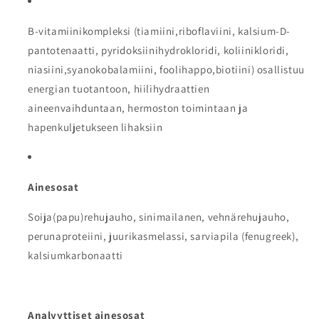
B-vitamiinikompleksi (tiamiini,riboflaviini, kalsium-D-
pantotenaatti, pyridoksiinihydrokloridi, koliinikloridi,
niasiini,syanokobalamiini, foolihappo,biotiini) osallistuu
energian tuotantoon, hiilihydraattien
aineenvaihduntaan, hermoston toimintaan ja
hapenkuljetukseen lihaksiin
Ainesosat
Soija(papu)rehujauho, sinimailanen, vehnärehujauho,
perunaproteiini, juurikasmelassi, sarviapila (fenugreek),
kalsiumkarbonaatti
Analyyttiset ainesosat