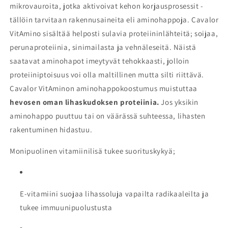
mikrovauroita, jotka aktivoivat kehon korjausprosessit -
tällöin tarvitaan rakennusaineita eli aminohappoja. Cavalor
VitAmino sisältää helposti sulavia proteiininlähteitä; soijaa,
perunaproteiinia, sinimailasta ja vehnäleseitä. Näistä
saatavat aminohapot imeytyvät tehokkaasti, jolloin
proteiiniptoisuus voi olla maltillinen mutta silti riittävä.
Cavalor VitAminon aminohappokoostumus muistuttaa
hevosen oman lihaskudoksen proteiinia.
Jos yksikin
aminohappo puuttuu tai on väärässä suhteessa, lihasten
rakentuminen hidastuu.
Monipuolinen vitamiinilisä tukee suorituskykyä;
E-vitamiini suojaa lihassoluja vapailta radikaaleilta ja
tukee immuunipuolustusta