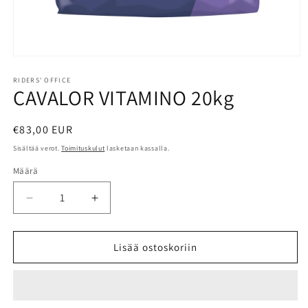
Avaa
aineisto
1
RIDERS' OFFICE
CAVALOR VITAMINO 20kg
modaalisessa
ikkunassa
Normaalihinta
€83,00 EUR
Sisältää verot.
Toimituskulut
lasketaan kassalla.
Määrä
Määrä
Vähennä
Lisää
tuotteen
tuotteen
CAVALOR
CAVALOR
VITAMINO
VITAMINO
Lisää ostoskoriin
20kg
20kg
määrää
määrää