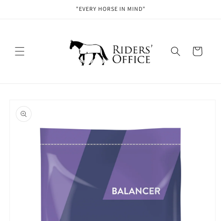
Ohita ja
"EVERY HORSE IN MIND"
siirry
sisältöön
Ostoskori
Siirry
tuotetietoihin